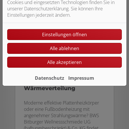
Cookies und eingesetzten Technologien finden Sie in
unserer Datenschutzerklärung. Sie können Ihre
Einstellungen jederzeit ändern.
Einstellungen öffnen
Alle ablehnen
Alle akzeptieren
Datenschutz
Impressum
Wärmeverteilung
Moderne effektive Plattenheizkörper
oder eine Fußbodenheizung mit
angenehmer Strahlungswärme? BWS
Bitburger Wellnessschmiede UG
(haftungsbeschränkt) & Co. KG findet